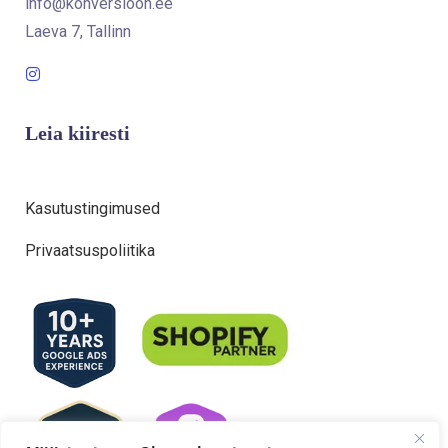
info@konversioon.ee
Laeva 7, Tallinn
Leia kiiresti
Kasutustingimused
Privaatsuspoliitika